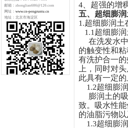
4、超强的增
邮箱：zhonglian686@126.com
网址：
www.cn-pengruntu.cn
五、超细膨润
地址：北京市海淀区
1.超细膨润
1.1超细膨
在洗发水中
的触变性和粘
有洗护合一的
上，同时对头
此具有一定的
1.2超细膨
膨润土的吸
致。吸水性能
的油脂污物以
1.3超细膨