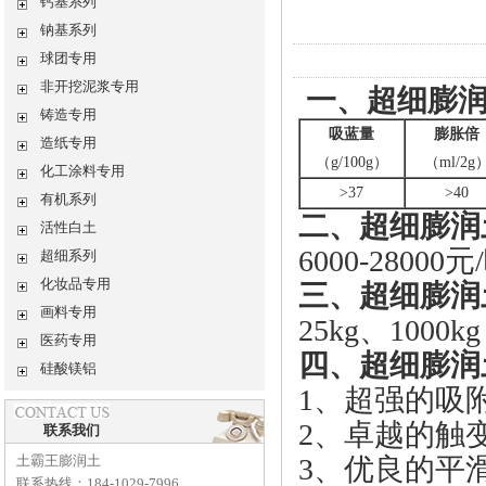
钙基系列
钠基系列
球团专用
非开挖泥浆专用
一、超细膨润
铸造专用
吸蓝量
膨胀倍
造纸专用
（g/100g）
（ml/2g
化工涂料专用
>37
>40
有机系列
二、超细膨润
活性白土
6000-28000元
超细系列
化妆品专用
三、超细膨润
画料专用
25kg、1000kg
医药专用
四、超细膨润
硅酸镁铝
1、超强的吸
2、卓越的触
联系我们
土霸王膨润土
3、优良的平
联系热线：184-1029-7996